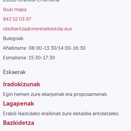
Ikusi mapa
943 52 03 97
idazkaritza@oreretaikastola.eus
Bulegoak
Añabitarte: 08:00-13:30/14:00-16:30
Esmalteria: 15:30-17:30
Eskaerak
Iradokizunak
Egin hemen zure ekarpenak eta proposamenak.
Lagapenak
Erabili Ikastolako eraikinak zure ekitaldia antolatzeko.
Bazkidetza