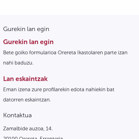
Gurekin lan egin
Gurekin lan egin
Bete goiko formularioa Orereta Ikastolaren parte izan
nahi baduzu.
Lan eskaintzak
Eman izena zure profilarekin edota nahiekin bat
datorren eskaintzan.
Kontaktua
Zamalbide auzoa, 14.
20100 Orereta-Errenteria