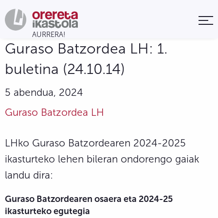
Guraso Batzordea LH: 1.
buletina (24.10.14)
5 abendua, 2024
Guraso Batzordea LH
LHko Guraso Batzordearen 2024-2025
ikasturteko lehen bileran ondorengo gaiak
landu dira:
Guraso Batzordearen osaera eta 2024-25
ikasturteko egutegia