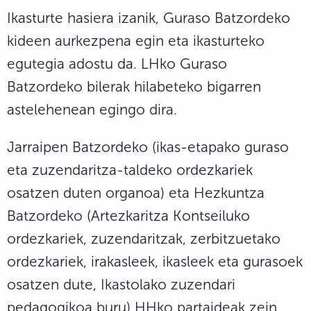
Ikasturte hasiera izanik, Guraso Batzordeko
kideen aurkezpena egin eta ikasturteko
egutegia adostu da. LHko Guraso
Batzordeko bilerak hilabeteko bigarren
astelehenean egingo dira.
Jarraipen Batzordeko (ikas-etapako guraso
eta zuzendaritza-taldeko ordezkariek
osatzen duten organoa) eta Hezkuntza
Batzordeko (Artezkaritza Kontseiluko
ordezkariek, zuzendaritzak, zerbitzuetako
ordezkariek, irakasleek, ikasleek eta gurasoek
osatzen dute, Ikastolako zuzendari
pedagogikoa buru) HHko partaideak zein