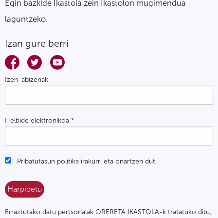
Egin bazkide Ikastola zein Ikastolon mugimendua
laguntzeko.
Izan gure berri
Izen-abizenak
Helbide elektronikoa
*
Pribatutasun politika irakurri eta onartzen dut.
Erraztutako datu pertsonalak ORERETA IKASTOLA-k tratatuko ditu,