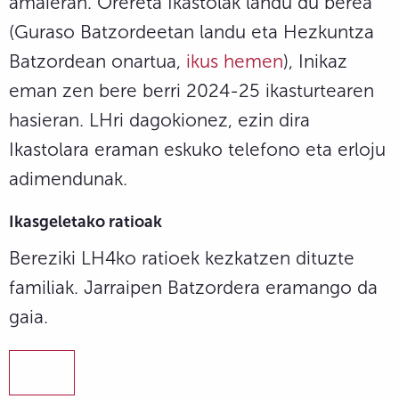
amaieran. Orereta Ikastolak landu du berea
(Guraso Batzordeetan landu eta Hezkuntza
Batzordean onartua,
ikus hemen
), Inikaz
eman zen bere berri 2024-25 ikasturtearen
hasieran. LHri dagokionez, ezin dira
Ikastolara eraman eskuko telefono eta erloju
adimendunak.
Ikasgeletako ratioak
Bereziki LH4ko ratioek kezkatzen dituzte
familiak. Jarraipen Batzordera eramango da
gaia.