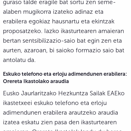
guraso talde eragile bat sortu zen seme-
alaben mugikorra izateko adinaz eta
erabilera egokiaz hausnartu eta ekintzak
proposatzeko. Iazko ikasturtearen amaieran
bertan sentsibilizazio-saio bat egin zen eta
aurten, azaroan, bi saioko formazio saio bat
antolatu da.
Eskuko telefono eta erloju adimendunen erabilera:
Orereta Ikastolako araudia
Eusko Jaurlaritzako Hezkuntza Sailak EAEko
ikastetxeei eskuko telefono eta erloju
adimendunen erabilera arautzeko araudia
izatea eskatu zien pasa den ikasturtearen