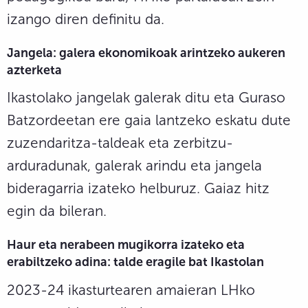
izango diren definitu da.
Jangela: galera ekonomikoak arintzeko aukeren
azterketa
Ikastolako jangelak galerak ditu eta Guraso
Batzordeetan ere gaia lantzeko eskatu dute
zuzendaritza-taldeak eta zerbitzu-
arduradunak, galerak arindu eta jangela
bideragarria izateko helburuz. Gaiaz hitz
egin da bileran.
Haur eta nerabeen mugikorra izateko eta
erabiltzeko adina: talde eragile bat Ikastolan
2023-24 ikasturtearen amaieran LHko