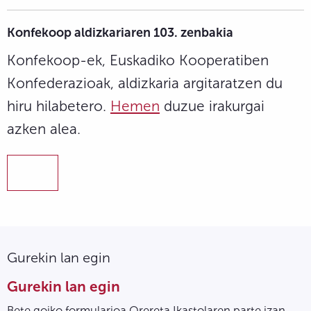
Konfekoop aldizkariaren 103. zenbakia
Konfekoop-ek, Euskadiko Kooperatiben
Konfederazioak, aldizkaria argitaratzen du
hiru hilabetero.
Hemen
duzue irakurgai
azken alea.
Gurekin lan egin
Gurekin lan egin
Bete goiko formularioa Orereta Ikastolaren parte izan