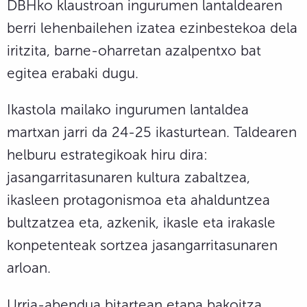
DBHko klaustroan ingurumen lantaldearen
berri lehenbailehen izatea ezinbestekoa dela
iritzita, barne-oharretan azalpentxo bat
egitea erabaki dugu.
Ikastola mailako ingurumen lantaldea
martxan jarri da 24-25 ikasturtean. Taldearen
helburu estrategikoak hiru dira:
jasangarritasunaren kultura zabaltzea,
ikasleen protagonismoa eta ahalduntzea
bultzatzea eta, azkenik, ikasle eta irakasle
konpetenteak sortzea jasangarritasunaren
arloan.
Urria-abendua bitartean etapa bakoitza