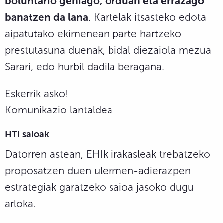
boluntario gehiago, orduan eta errazago
banatzen da lana
. Kartelak itsasteko edota
aipatutako ekimenean parte hartzeko
prestutasuna duenak, bidal diezaiola mezua
Sarari, edo hurbil dadila beragana.
Eskerrik asko!
Komunikazio lantaldea
HTI saioak
Datorren astean, EHIk irakasleak trebatzeko
proposatzen duen ulermen-adierazpen
estrategiak garatzeko saioa jasoko dugu
arloka.