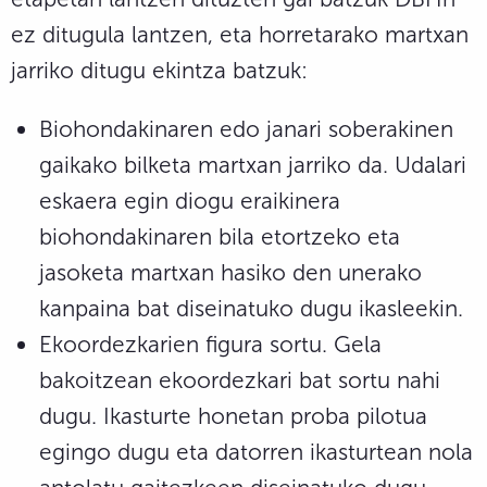
ez ditugula lantzen, eta horretarako martxan
jarriko ditugu ekintza batzuk:
Biohondakinaren edo janari soberakinen
gaikako bilketa martxan jarriko da. Udalari
eskaera egin diogu eraikinera
biohondakinaren bila etortzeko eta
jasoketa martxan hasiko den unerako
kanpaina bat diseinatuko dugu ikasleekin.
Ekoordezkarien figura sortu. Gela
bakoitzean ekoordezkari bat sortu nahi
dugu. Ikasturte honetan proba pilotua
egingo dugu eta datorren ikasturtean nola