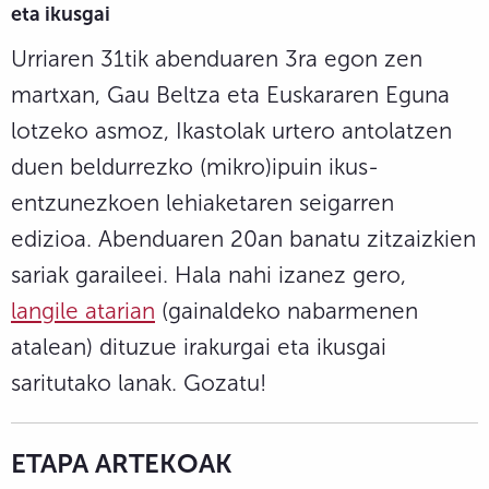
eta ikusgai
Urriaren 31tik abenduaren 3ra egon zen
martxan, Gau Beltza eta Euskararen Eguna
lotzeko asmoz, Ikastolak urtero antolatzen
duen beldurrezko (mikro)ipuin ikus-
entzunezkoen lehiaketaren seigarren
edizioa. Abenduaren 20an banatu zitzaizkien
sariak garaileei. Hala nahi izanez gero,
langile atarian
(gainaldeko nabarmenen
atalean) dituzue irakurgai eta ikusgai
saritutako lanak. Gozatu!
ETAPA ARTEKOAK