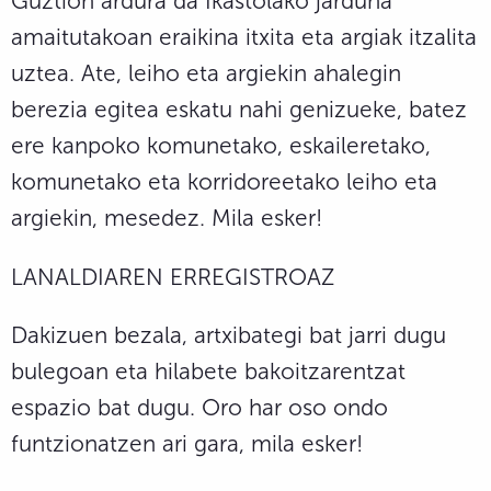
Guztion ardura da Ikastolako jarduna
amaitutakoan eraikina itxita eta argiak itzalita
uztea. Ate, leiho eta argiekin ahalegin
berezia egitea eskatu nahi genizueke, batez
ere kanpoko komunetako, eskaileretako,
komunetako eta korridoreetako leiho eta
argiekin, mesedez. Mila esker!
LANALDIAREN ERREGISTROAZ
Dakizuen bezala, artxibategi bat jarri dugu
bulegoan eta hilabete bakoitzarentzat
espazio bat dugu. Oro har oso ondo
funtzionatzen ari gara, mila esker!