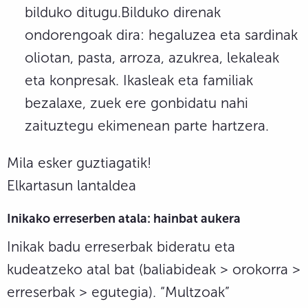
bilduko ditugu.Bilduko direnak
ondorengoak dira: hegaluzea eta sardinak
oliotan, pasta, arroza, azukrea, lekaleak
eta konpresak. Ikasleak eta familiak
bezalaxe, zuek ere gonbidatu nahi
zaituztegu ekimenean parte hartzera.
Mila esker guztiagatik!
Elkartasun lantaldea
Inikako erreserben atala: hainbat aukera
Inikak badu erreserbak bideratu eta
kudeatzeko atal bat (baliabideak > orokorra >
erreserbak > egutegia). “Multzoak”