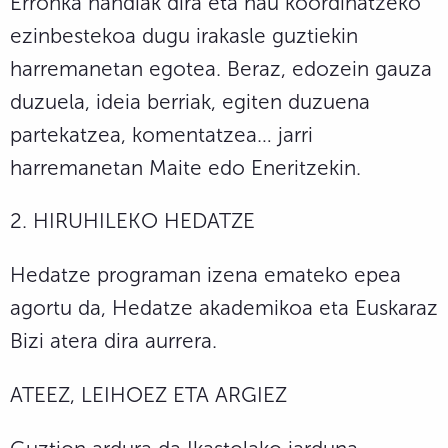
Erronka handiak dira eta hau koordinatzeko
ezinbestekoa dugu irakasle guztiekin
harremanetan egotea. Beraz, edozein gauza
duzuela, ideia berriak, egiten duzuena
partekatzea, komentatzea… jarri
harremanetan Maite edo Eneritzekin.
2. HIRUHILEKO HEDATZE
Hedatze programan izena emateko epea
agortu da, Hedatze akademikoa eta Euskaraz
Bizi atera dira aurrera.
ATEEZ, LEIHOEZ ETA ARGIEZ