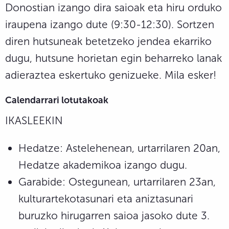
Donostian izango dira saioak eta hiru orduko
iraupena izango dute (9:30-12:30). Sortzen
diren hutsuneak betetzeko jendea ekarriko
dugu, hutsune horietan egin beharreko lanak
adieraztea eskertuko genizueke. Mila esker!
Calendarrari lotutakoak
IKASLEEKIN
Hedatze: Astelehenean, urtarrilaren 20an,
Hedatze akademikoa izango dugu.
Garabide: Ostegunean, urtarrilaren 23an,
kulturartekotasunari eta aniztasunari
buruzko hirugarren saioa jasoko dute 3.