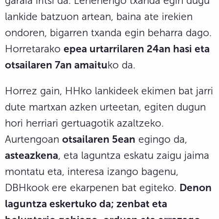
garaia iritsi da. Lehenengo txanda egin dugu
lankide batzuon artean, baina ate irekien
ondoren, bigarren txanda egin beharra dago.
Horretarako
epea urtarrilaren 24an hasi eta
otsailaren 7an amaitu
ko da.
Horrez gain, HHko lankideek ekimen bat jarri
dute martxan azken urteetan, egiten dugun
hori herriari gertuagotik azaltzeko.
Aurtengoan
otsailaren 5ean
egingo da,
asteazkena
, eta laguntza eskatu zaigu jaima
montatu eta, interesa izango bagenu,
DBHkook ere ekarpenen bat egiteko.
Denon
laguntza eskertuko da; zenbat eta