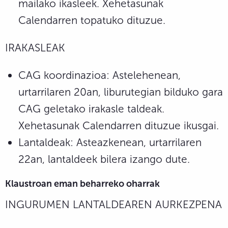
mailako ikasleek. Xehetasunak
Calendarren topatuko dituzue.
IRAKASLEAK
CAG koordinazioa: Astelehenean,
urtarrilaren 20an, liburutegian bilduko gara
CAG geletako irakasle taldeak.
Xehetasunak Calendarren dituzue ikusgai.
Lantaldeak: Asteazkenean, urtarrilaren
22an, lantaldeek bilera izango dute.
Klaustroan eman beharreko oharrak
INGURUMEN LANTALDEAREN AURKEZPENA