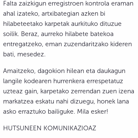
Falta zaizkigun erregistroen kontrola eraman
ahal izateko, artxibategian azken bi
hilabeteetako karpetak aurkituko dituzue
soilik. Beraz, aurreko hilabete batekoa
entregatzeko, eman zuzendaritzako kideren
bati, mesedez.
Amaitzeko, dagokion hilean eta daukagun
langile kodearen hurrenkera errespetatuz
uzteaz gain, karpetako zerrendan zuen izena
markatzea eskatu nahi dizuegu, honek lana
asko erraztuko bailiguke. Mila esker!
HUTSUNEEN KOMUNIKAZIOAZ