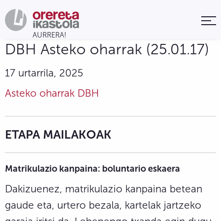
DBH Asteko oharrak (25.01.17)
17 urtarrila, 2025
Asteko oharrak DBH
ETAPA MAILAKOAK
Matrikulazio kanpaina: boluntario eskaera
Dakizuenez, matrikulazio kanpaina betean
gaude eta, urtero bezala, kartelak jartzeko