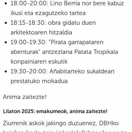
18:00-20:00: Lino Berria nor bere kabuz
ikusi eta ezagutzeko tartea
18:15-18:30: obra gidatu duen
arkitektoaren hitzaldia
19:00-19:30: “Pirata garrapataren
abenturak” antzezlana Patata Tropikala
konpainiaren eskutik
19:30-20:00: Añabitarteko sukaldean
prestatuko mokadua
Anima zaitezte!
Lilaton 2025: emakumeok, anima zaitezte!
Ziurrenik askok jakingo duzuenez, DBHko