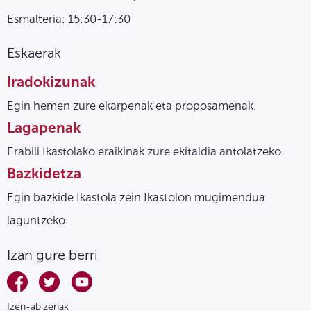
Esmalteria: 15:30-17:30
Eskaerak
Iradokizunak
Egin hemen zure ekarpenak eta proposamenak.
Lagapenak
Erabili Ikastolako eraikinak zure ekitaldia antolatzeko.
Bazkidetza
Egin bazkide Ikastola zein Ikastolon mugimendua
laguntzeko.
Izan gure berri
Izen-abizenak