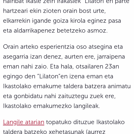
hainbat ikasle zein irakaslek “Lilaton”en parte
hartzeari ekin zioten orain bost urte,
elkarrekin igande goiza kirola eginez pasa
eta aldarrikapenez betetzeko asmoz.
Orain arteko esperientzia oso atsegina eta
asegarria izan denez, aurten ere, jarraipena
eman nahi zaio. Eta hala, otsailaren 23an
egingo den “Lilaton”en izena eman eta
Ikastolako emakume taldera batzera animatu
eta gonbidatu nahi zaituztegu zuek ere,
Ikastolako emakumezko langileak.
Langile atarian
topatuko dituzue Ikastolako
taldera batzeko xehetasunak (aurrez