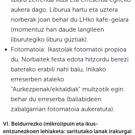
aukera dago. Liburua hartu eta uztera
norberak joan behar du LHko kafe-gelara
(momentuz han daude langileen
liburutegiko liburu guztiak).
Fotomatoia: Ikastolak fotomatoi propioa
du. Norbaitek festa edota hitzordu berezi
baterako erabili nahi balu, Inikako
erreserben ataleko
“Aurkezpenak/ekitaldiak” multzotik egin
behar du erreserba (baliabideen
zabalgarrian fotomatoia aukeratuta).
VI. Beldurrezko (mikro)ipuin eta ikus-
entzunezkoen lehiaketa: saritutako lanak irakurgai