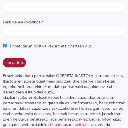
Helbide elektronikoa
*
Pribatutasun politika irakurri eta onartzen dut.
Erraztutako datu pertsonalak ORERETA IKASTOLA-k tratatuko ditu,
Ikastolaren albiste buletinean jasotzen diren berrien bidalketak
egiteko helburuarekin. Zure datu pertsonalei dagokienez, nahi
izanez gero eskubidea duzu,
idazkaritza@oreretaikastola.eus helbidera zuzenduz, zure datu
pertsonalak tratatzen ari garen ala ez konfirmatzeko, baita zehatzak
ez diren datuak zuzentzea eskatzeko ere. Horrez gain, datu horiek
ezabatzeko eska dezakezu, besteak beste, datu horiek jasoak izan
ziren helburua betetzeko jada beharrezkoak ez badira. Informazio
gehigarria web orrialdeko
Pribatutasun politikan
azaltzen da.