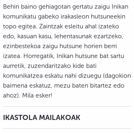
Behin baino gehiagotan gertatu zaigu Inikan
komunikatu gabeko irakasleon hutsuneekin
topo egitea. Zaintzak esleitu ahal izateko
edo, kasuan kasu, lehentasunak ezartzeko,
ezinbestekoa zaigu hutsune horien berri
izatea. Horregatik, Inikan hutsune bat sartu
aurretik, zuzendaritzako kide bati
komunikatzea eskatu nahi dizuegu (dagokion
baimena eskatuz, mezu baten bitartez edo
ahoz). Mila esker!
IKASTOLA MAILAKOAK