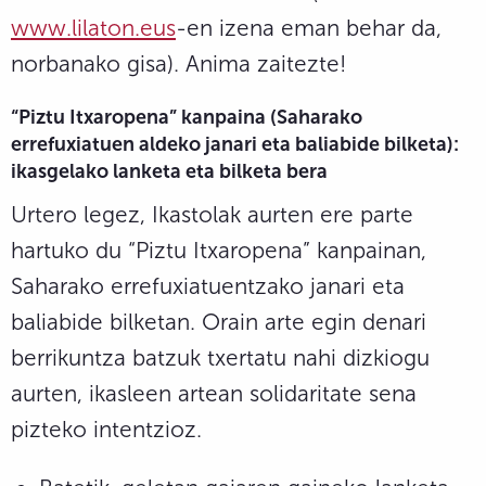
www.lilaton.eus
-en izena eman behar da,
norbanako gisa). Anima zaitezte!
“Piztu Itxaropena” kanpaina (Saharako
errefuxiatuen aldeko janari eta baliabide bilketa
):
ikasgelako lanketa eta bilketa bera
Urtero legez, Ikastolak aurten ere parte
hartuko du “Piztu Itxaropena” kanpainan,
Saharako errefuxiatuentzako janari eta
baliabide bilketan. Orain arte egin denari
berrikuntza batzuk txertatu nahi dizkiogu
aurten, ikasleen artean solidaritate sena
pizteko intentzioz.