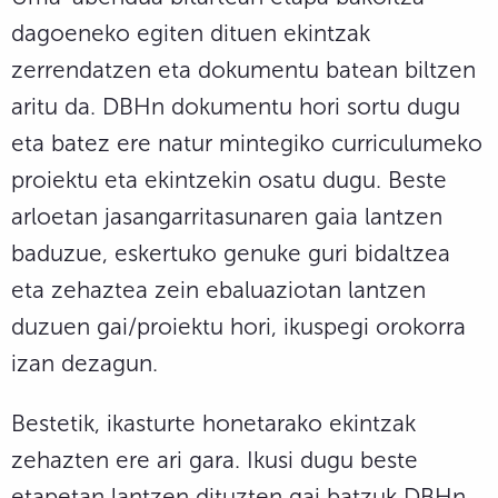
dagoeneko egiten dituen ekintzak
zerrendatzen eta dokumentu batean biltzen
aritu da. DBHn dokumentu hori sortu dugu
eta batez ere natur mintegiko curriculumeko
proiektu eta ekintzekin osatu dugu. Beste
arloetan jasangarritasunaren gaia lantzen
baduzue, eskertuko genuke guri bidaltzea
eta zehaztea zein ebaluaziotan lantzen
duzuen gai/proiektu hori, ikuspegi orokorra
izan dezagun.
Bestetik, ikasturte honetarako ekintzak
zehazten ere ari gara. Ikusi dugu beste
etapetan lantzen dituzten gai batzuk DBHn