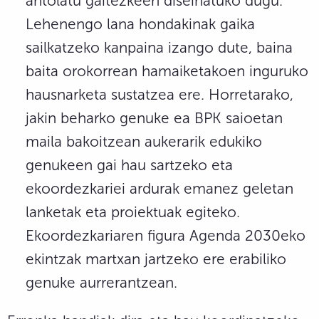
antolatu gaitezkeen diseinatuko dugu.
Lehenengo lana hondakinak gaika
sailkatzeko kanpaina izango dute, baina
baita orokorrean hamaiketakoen inguruko
hausnarketa sustatzea ere. Horretarako,
jakin beharko genuke ea BPK saioetan
maila bakoitzean aukerarik edukiko
genukeen gai hau sartzeko eta
ekoordezkariei ardurak emanez geletan
lanketak eta proiektuak egiteko.
Ekoordezkariaren figura Agenda 2030eko
ekintzak martxan jartzeko ere erabiliko
genuke aurrerantzean.