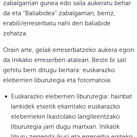
zabalgarrian gunea edo saila aukeratu behar
da eta “Baliabidea” zabalgarrian, berriz,
erabili/erreserbatu nahi den baliabide
zehatza.
Orain arte, gelak erreserbatzeko aukera egon
da Inikako erreserben atalean. Beste bi sail
gehitu berri ditugu bertara: euskarazko
eleberrien liburutegia eta fotomatoia.
Euskarazko eleberrien liburutegia: hainbat
lankidek etxetik ekarritako euskarazko
eleberriekin Ikastolako langileentzako
liburutegia jarri dugu martxan. Inikatik
liburu zerrenda ikusi eta erreserba egiteko