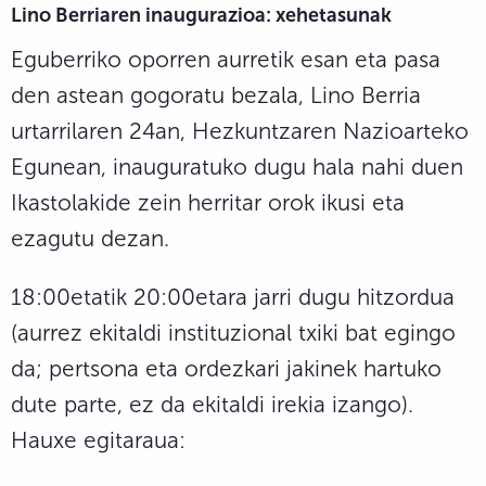
Lino Berriaren inaugurazioa: xehetasunak
Eguberriko oporren aurretik esan eta pasa
den astean gogoratu bezala, Lino Berria
urtarrilaren 24an, Hezkuntzaren Nazioarteko
Egunean, inauguratuko dugu hala nahi duen
Ikastolakide zein herritar orok ikusi eta
ezagutu dezan.
18:00etatik 20:00etara jarri dugu hitzordua
(aurrez ekitaldi instituzional txiki bat egingo
da; pertsona eta ordezkari jakinek hartuko
dute parte, ez da ekitaldi irekia izango).
Hauxe egitaraua: