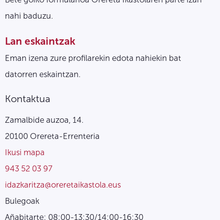
nahi baduzu.
Lan eskaintzak
Eman izena zure profilarekin edota nahiekin bat
datorren eskaintzan.
Kontaktua
Zamalbide auzoa, 14.
20100 Orereta-Errenteria
Ikusi mapa
943 52 03 97
idazkaritza@oreretaikastola.eus
Bulegoak
Añabitarte: 08:00-13:30/14:00-16:30