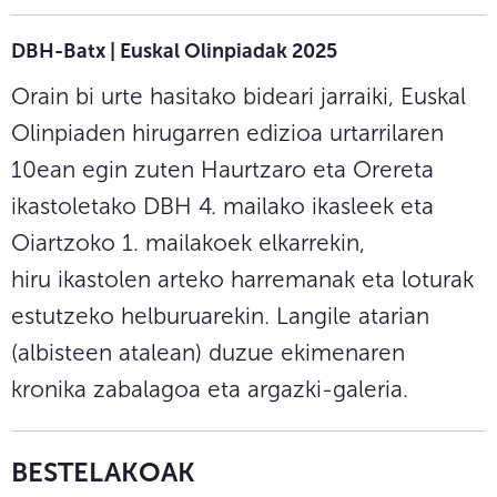
DBH-Batx | Euskal Olinpiadak 2025
Orain bi urte hasitako bideari jarraiki, Euskal
Olinpiaden hirugarren edizioa urtarrilaren
10ean egin zuten Haurtzaro eta Orereta
ikastoletako DBH 4. mailako ikasleek eta
Oiartzoko 1. mailakoek elkarrekin,
hiru ikastolen arteko harremanak eta loturak
estutzeko helburuarekin. Langile atarian
(albisteen atalean) duzue ekimenaren
kronika zabalagoa eta argazki-galeria.
BESTELAKOAK