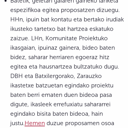
Batetik, geletan gaiaren gaineko lanketa
espezifikoa egitea proposatzen dizuegu.
HHn, ipuin bat kontatu eta bertako irudiak
ikusteko tartetxo bat hartzea eskatuko
zaizue. LHn, Komunitate Proiektuko
ikasgaian, ipuinaz gainera, bideo baten
bidez, saharar herriaren egoeraz hitz
egitea eta hausnartzea bultzatuko dugu.
DBH eta Batxilergorako, Zarauzko
ikastetxe batzuetan egindako proiektu
baten berri ematen duen bideoa pasa
digute, ikasleek errefuxiatu sahararrei
egindako bisita baten bideoa, hain
justu.
Hemen
duzue proposamen osoa