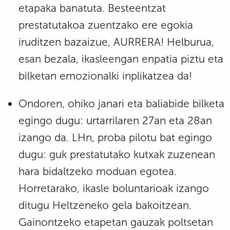
etapaka banatuta. Besteentzat
prestatutakoa zuentzako ere egokia
iruditzen bazaizue, AURRERA! Helburua,
esan bezala, ikasleengan enpatia piztu eta
bilketan emozionalki inplikatzea da!
Ondoren, ohiko janari eta baliabide bilketa
egingo dugu: urtarrilaren 27an eta 28an
izango da. LHn, proba pilotu bat egingo
dugu: guk prestatutako kutxak zuzenean
hara bidaltzeko moduan egotea.
Horretarako, ikasle boluntarioak izango
ditugu Heltzeneko gela bakoitzean.
Gainontzeko etapetan gauzak poltsetan