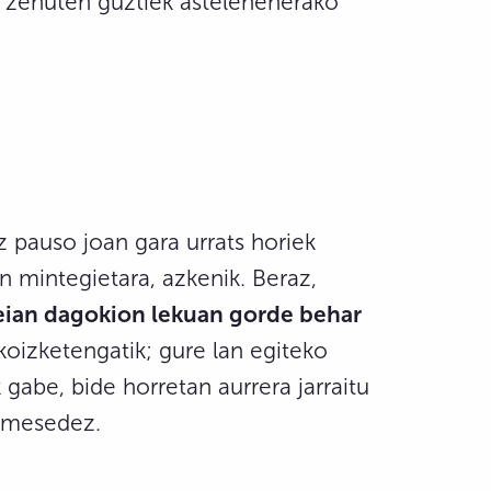
u zenuten guztiek astelehenerako
z pauso joan gara urrats horiek
n mintegietara, azkenik. Beraz,
ian dagokion lekuan gorde behar
koizketengatik; gure lan egiteko
gabe, bide horretan aurrera jarraitu
, mesedez.