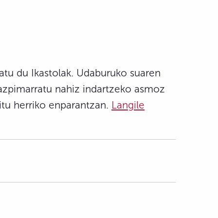
olatu du Ikastolak. Udaburuko suaren
a azpimarratu nahiz indartzeko asmoz
itu herriko enparantzan.
Langile