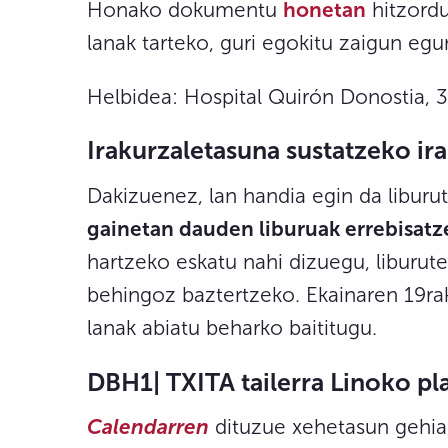
Honako dokumentu
honetan
hitzordu
lanak tarteko, guri egokitu zaigun eg
Helbidea: Hospital Quirón Donostia, 3
Irakurzaletasuna sustatzeko ir
Dakizuenez, lan handia egin da liburu
gainetan dauden liburuak errebisatz
hartzeko eskatu nahi dizuegu, liburute
behingoz baztertzeko. Ekainaren 19rak
lanak abiatu beharko baititugu.
DBH1| TXITA tailerra Linoko pl
Calendarren
dituzue xehetasun gehiag