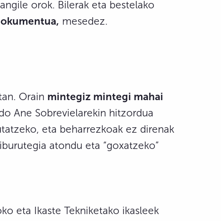
ngile orok. Bilerak eta bestelako
dokumentua,
mesedez.
etan. Orain
mintegiz mintegi mahai
do Ane Sobrevielarekin hitzordua
autatzeko, eta beharrezkoak ez direnak
liburutegia atondu eta “goxatzeko”
ko eta Ikaste Tekniketako ikasleek