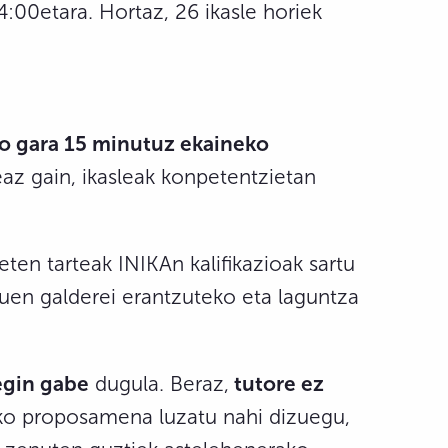
:00etara. Hortaz, 26 ikasle horiek
ko gara 15 minutuz ekaineko
eaz gain, ikasleak konpetentzietan
ten tarteak INIKAn kalifikazioak sartu
zuen galderei erantzuteko eta laguntza
egin gabe
dugula. Beraz,
tutore ez
ko proposamena luzatu nahi dizuegu,