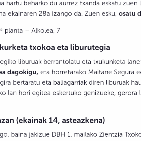
a hartu beharko du aurrez txanda eskatu zuen la
una ekainaren 28a izango da. Zuen esku,
osatu 
ª planta – Alkolea, 7
akurketa txokoa eta liburutegia
tegiko liburuak berrantolatu eta txukunketa lan
ea dagokigu,
eta horretarako Maitane Segura e
gira bertaratu eta baliagarriak diren liburuak h
o lan hori egitea eskertuko genizueke, gerora 
azan (ekainak 14, asteazkena)
o, baina jakizue DBH 1. mailako Zientzia Txoko