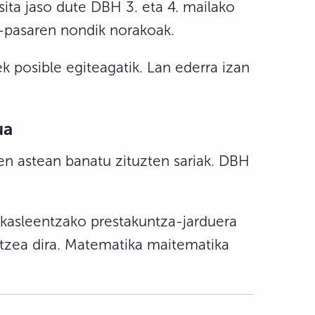
ta jaso dute DBH 3. eta 4. mailako
z-pasaren nondik norakoak.
k posible egiteagatik. Lan ederra izan
ua
en astean banatu zituzten sariak. DBH
akasleentzako prestakuntza-jarduera
ltzea dira. Matematika maitematika