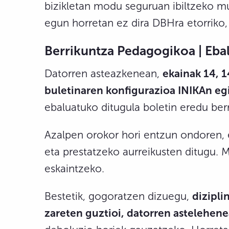
bizikletan modu seguruan ibiltzeko mu
egun horretan ez dira DBHra etorriko, 
Berrikuntza Pedagogikoa | Ebal
Datorren asteazkenean,
ekainak 14, 
buletinaren konfigurazioa INIKAn eg
ebaluatuko ditugula boletin eredu berr
Azalpen orokor hori entzun ondoren, eb
eta prestatzeko aurreikusten ditugu. 
eskaintzeko.
Bestetik, gogoratzen dizuegu,
dizipli
zareten guztioi, datorren astelehen