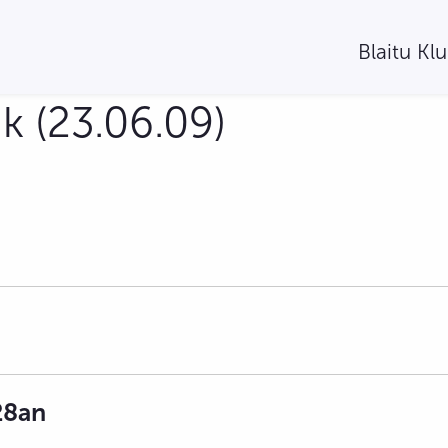
Blaitu Kl
k (23.06.09)
28an