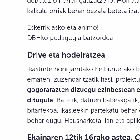
deboluzio horiek gauzatzeko. Horreta
kalkulu orriak behar bezala beteta izat
Eskerrik asko eta animo!
DBHko pedagogia batzordea
Drive eta hodeiratzea
Ikasturte honi jarritako helburuetako 
ematen: zuzendaritzatik hasi, proiektu
gogorarazten dizuegu ezinbestean 
ditugula
. Batetik, datuen babesagatik
bitartekoa, ikasleekin partekatu behar
behar dugu. Hausnarketa, lan eta apl
Ekainaren 12tik 16rako astea,
C