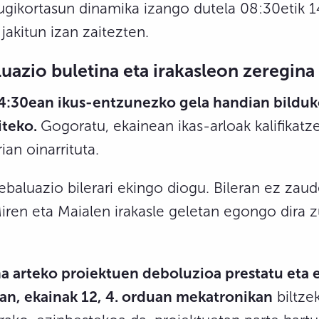
gikortasun dinamika izango dutela 08:30etik 14
jakitun izan zaitezten.
uazio buletina eta irakasleon zeregina
14:30ean ikus-entzunezko gela handian bildu
iteko.
Gogoratu, ekainean ikas-arloak kalifikatz
ian oinarrituta.
aluazio bilerari ekingo diogu. Bileran ez zaude
Miren eta Maialen irakasle geletan egongo dira 
na arteko proiektuen deboluzioa prestatu eta 
ean, ekainak 12, 4. orduan mekatronikan
biltze