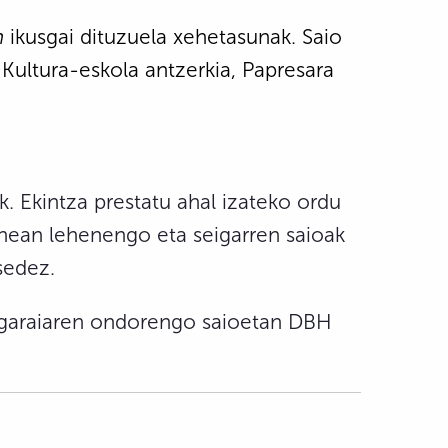
n
ikusgai dituzuela xehetasunak. Saio
, Kultura-eskola antzerkia, Papresara
. Ekintza prestatu ahal izateko ordu
unean lehenengo eta seigarren saioak
sedez.
lasgaraiaren ondorengo saioetan DBH