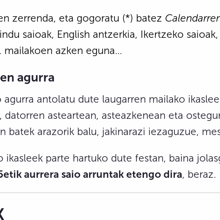
n zerrenda, eta gogoratu (*) batez
Calendarre
dindu saioak, English antzerkia, Ikertzeko saioak
, 4. mailakoen azken eguna…
en agurra
 agurra antolatu dute laugarren mailako ikasleek
z, datorren asteartean, asteazkenean eta osteg
en batek arazorik balu, jakinarazi iezaguzue, me
 ikasleek parte hartuko dute festan, baina jo
5etik aurrera saio arruntak etengo dira
, beraz.
K