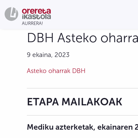
DBH Asteko oharra
9 ekaina, 2023
Asteko oharrak DBH
ETAPA MAILAKOAK
Mediku azterketak, ekainaren 