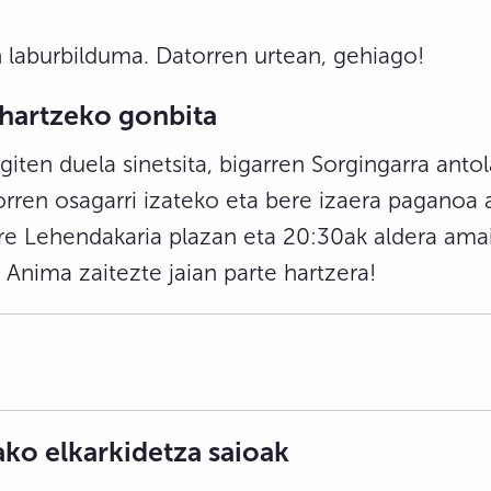
laburbilduma. Datorren urtean, gehiago!
 hartzeko gonbita
egiten duela sinetsita, bigarren Sorgingarra ant
horren osagarri izateko eta bere izaera pagano
rre Lehendakaria plazan eta 20:30ak aldera ama
Anima zaitezte jaian parte hartzera!
ko elkarkidetza saioak