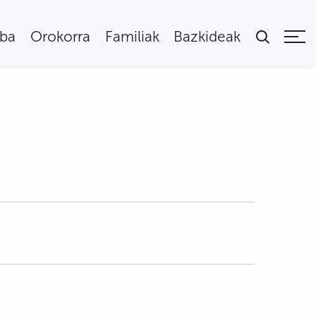
uba
Orokorra
Familiak
Bazkideak