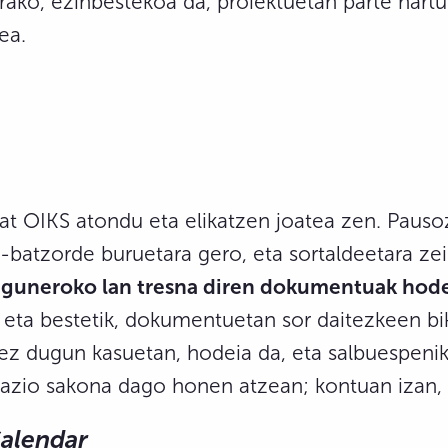
rako, ezinbestekoa da, proiektuetan parte hart
ea.
bat OIKS atondu eta elikatzen joatea zen. Pauso
-batzorde buruetara gero, eta sortaldeetara zei
eguneroko lan tresna diren dokumentuak hode
, eta bestetik, dokumentuetan sor daitezkeen bi
 ez dugun kasuetan, hodeia da, eta salbuespenik 
ikazio sakona dago honen atzean; kontuan izan
alendar