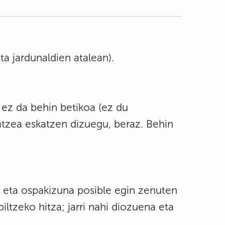
a jardunaldien atalean).
 ez da behin betikoa (ez du
katzea eskatzen dizuegu, beraz. Behin
u eta ospakizuna posible egin zenuten
iltzeko hitza; jarri nahi diozuena eta