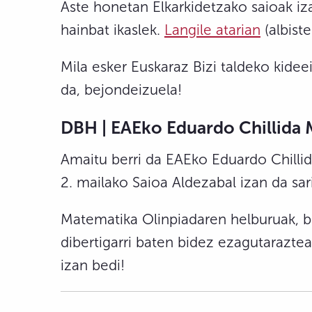
Aste honetan Elkarkidetzako saioak i
hainbat ikaslek.
Langile atarian
(albist
Mila esker Euskaraz Bizi taldeko kidee
da, bejondeizuela!
DBH | EAEko Eduardo Chillida M
Amaitu berri da EAEko Eduardo Chillid
2. mailako Saioa Aldezabal izan da sar
Matematika Olinpiadaren helburuak, be
dibertigarri baten bidez ezagutarazte
izan bedi!