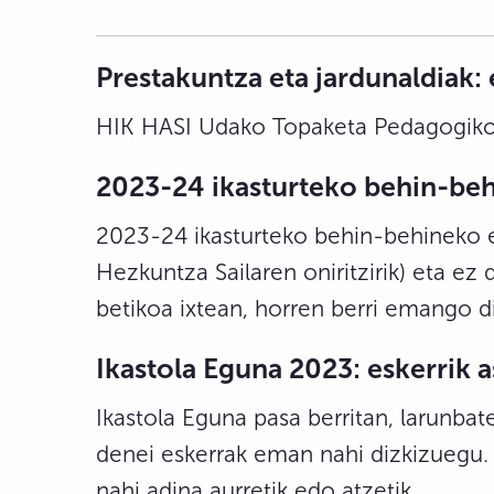
Prestakuntza eta jardunaldiak:
HIK HASI Udako Topaketa Pedagogiko
2023-24 ikasturteko behin-be
2023-24 ikasturteko behin-behineko 
Hezkuntza Sailaren oniritzirik) eta ez
betikoa ixtean, horren berri emango di
Ikastola Eguna 2023: eskerrik 
Ikastola Eguna pasa berritan, larunba
denei eskerrak eman nahi dizkizuegu. “
nahi adina aurretik edo atzetik.