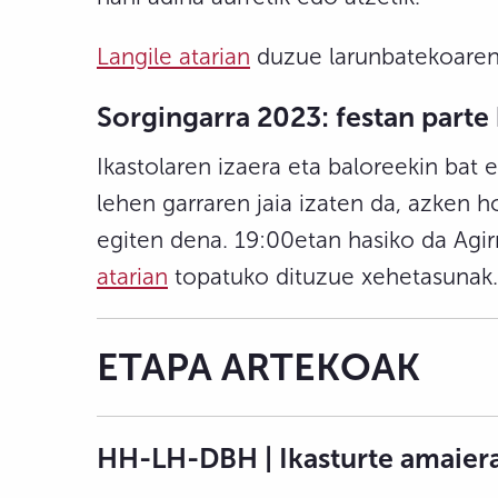
Langile atarian
duzue larunbatekoaren 
Sorgingarra 2023: festan parte
Ikastolaren izaera eta baloreekin bat 
lehen garraren jaia izaten da, azken 
egiten dena. 19:00etan hasiko da Agi
atarian
topatuko dituzue xehetasunak. 
ETAPA ARTEKOAK
HH-LH-DBH | Ikasturte amaiera