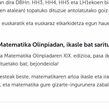
zan dira DBHn. HH3, HH4, HH5 eta LH1ekoen bisi
een atalean) topatuko dituzue antolatutako goi
i euskaratik eta euskaraz elkarkidetza egun haue
atematika Olinpiadan, ikasle bat sarit
a Matematika Olinpiadaren XIX. edizioa, pasa d
ituetako bat; bejondeiola!
steak beste, matematikaren arloa ikasle eta ir
a, eta matematika gure gizarte-ingurunera zaba