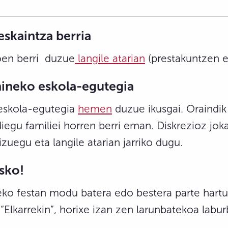
eskaintza berria
en berri duzue
langile atarian
(prestakuntzen et
hineko eskola-egutegia
eskola-egutegia
hemen
duzue ikusgai. Oraindik
 diegu familiei horren berri eman. Diskrezioz jo
zuegu eta langile atarian jarriko dugu.
asko!
teko festan modu batera edo bestera parte hart
Elkarrekin”, horixe izan zen larunbatekoa laburb