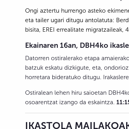
Ongi aztertu hurrengo asteko ekimene
eta tailer ugari ditugu antolatuta: Ber
bisita, EREI errealitate migratzaileak
Ekainaren 16an, DBH4ko ikasle
Datorren ostiralerako etapa amaierako
batzuk eskatu dizkigute, eta, ondorio
horretara bideratuko ditugu. Irakasler
Ostiralean lehen hiru saioetan DBH4ko
osoarentzat izango da eskaintza.
11:1
IKASTOLA MAILAKOA