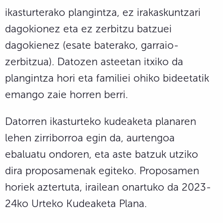
ikasturterako plangintza, ez irakaskuntzari
dagokionez eta ez zerbitzu batzuei
dagokienez (esate baterako, garraio-
zerbitzua). Datozen asteetan itxiko da
plangintza hori eta familiei ohiko bideetatik
emango zaie horren berri.
Datorren ikasturteko kudeaketa planaren
lehen zirriborroa egin da, aurtengoa
ebaluatu ondoren, eta aste batzuk utziko
dira proposamenak egiteko. Proposamen
horiek aztertuta, irailean onartuko da 2023-
24ko Urteko Kudeaketa Plana.