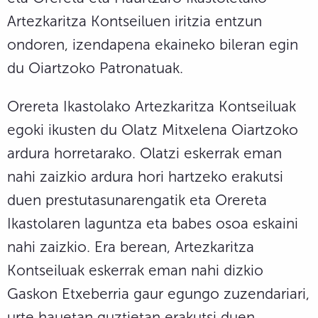
Artezkaritza Kontseiluen iritzia entzun
ondoren, izendapena ekaineko bileran egin
du Oiartzoko Patronatuak.
Orereta Ikastolako Artezkaritza Kontseiluak
egoki ikusten du Olatz Mitxelena Oiartzoko
ardura horretarako. Olatzi eskerrak eman
nahi zaizkio ardura hori hartzeko erakutsi
duen prestutasunarengatik eta Orereta
Ikastolaren laguntza eta babes osoa eskaini
nahi zaizkio. Era berean, Artezkaritza
Kontseiluak eskerrak eman nahi dizkio
Gaskon Etxeberria gaur egungo zuzendariari,
urte hauetan guztietan erakutsi duen