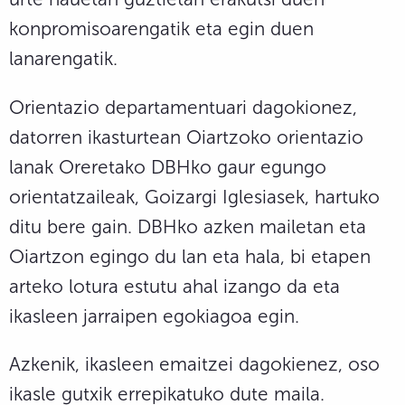
konpromisoarengatik eta egin duen
lanarengatik.
Orientazio departamentuari dagokionez,
datorren ikasturtean Oiartzoko orientazio
lanak Oreretako DBHko gaur egungo
orientatzaileak, Goizargi Iglesiasek, hartuko
ditu bere gain. DBHko azken mailetan eta
Oiartzon egingo du lan eta hala, bi etapen
arteko lotura estutu ahal izango da eta
ikasleen jarraipen egokiagoa egin.
Azkenik, ikasleen emaitzei dagokienez, oso
ikasle gutxik errepikatuko dute maila.