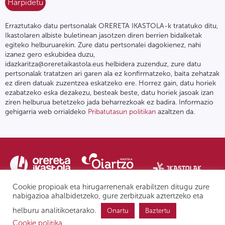
Erraztutako datu pertsonalak ORERETA IKASTOLA-k tratatuko ditu,
Ikastolaren albiste buletinean jasotzen diren berrien bidalketak
egiteko helburuarekin. Zure datu pertsonalei dagokienez, nahi
izanez gero eskubidea duzu,
idazkaritza@oreretaikastola.eus helbidera zuzenduz, zure datu
pertsonalak tratatzen ari garen ala ez konfirmatzeko, baita zehatzak
ez diren datuak zuzentzea eskatzeko ere. Horrez gain, datu horiek
ezabatzeko eska dezakezu, besteak beste, datu horiek jasoak izan
ziren helburua betetzeko jada beharrezkoak ez badira. Informazio
gehigarria web orrialdeko
Pribatutasun politikan
azaltzen da.
Cookie propioak eta hirugarrenenak erabiltzen ditugu zure
nabigazioa ahalbidetzeko, gure zerbitzuak aztertzeko eta
helburu analitikoetarako.
Onartu
Baztertu
Pribatutasun politika | Lege oharra
Postontzi etikoa
IPD
Cookie politika