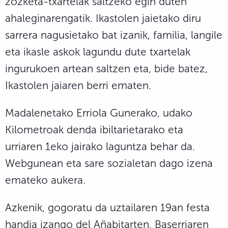
zozketa-txartelak saltzeko egin duten
ahaleginarengatik. Ikastolen jaietako diru
sarrera nagusietako bat izanik, familia, langile
eta ikasle askok lagundu dute txartelak
ingurukoen artean saltzen eta, bide batez,
Ikastolen jaiaren berri ematen.
Madalenetako Erriola Gunerako, udako
Kilometroak denda ibiltarietarako eta
urriaren 1eko jairako laguntza behar da.
Webgunean eta sare sozialetan dago izena
emateko aukera.
Azkenik, gogoratu da uztailaren 19an festa
handia izango del Añabitarten, Baserriaren