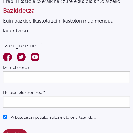
Erabili Ikastolako eraikinak zure ekitaldia antolatzeko.
Bazkidetza
Egin bazkide Ikastola zein Ikastolon mugimendua
laguntzeko.
Izan gure berri
Izen-abizenak
Helbide elektronikoa
*
Pribatutasun politika irakurri eta onartzen dut.