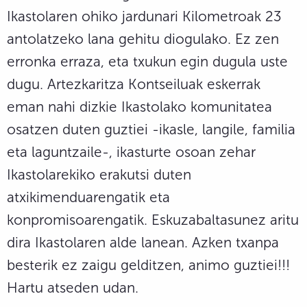
Ikastolaren ohiko jardunari Kilometroak 23
antolatzeko lana gehitu diogulako. Ez zen
erronka erraza, eta txukun egin dugula uste
dugu. Artezkaritza Kontseiluak eskerrak
eman nahi dizkie Ikastolako komunitatea
osatzen duten guztiei -ikasle, langile, familia
eta laguntzaile-, ikasturte osoan zehar
Ikastolarekiko erakutsi duten
atxikimenduarengatik eta
konpromisoarengatik. Eskuzabaltasunez aritu
dira Ikastolaren alde lanean. Azken txanpa
besterik ez zaigu gelditzen, animo guztiei!!!
Hartu atseden udan.