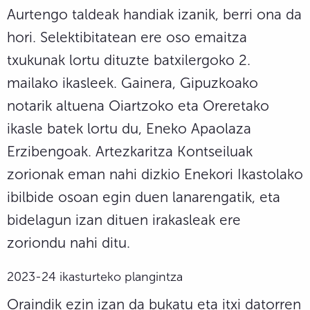
Aurtengo taldeak handiak izanik, berri ona da
hori. Selektibitatean ere oso emaitza
txukunak lortu dituzte batxilergoko 2.
mailako ikasleek. Gainera, Gipuzkoako
notarik altuena Oiartzoko eta Oreretako
ikasle batek lortu du, Eneko Apaolaza
Erzibengoak. Artezkaritza Kontseiluak
zorionak eman nahi dizkio Enekori Ikastolako
ibilbide osoan egin duen lanarengatik, eta
bidelagun izan dituen irakasleak ere
zoriondu nahi ditu.
2023-24 ikasturteko plangintza
Oraindik ezin izan da bukatu eta itxi datorren