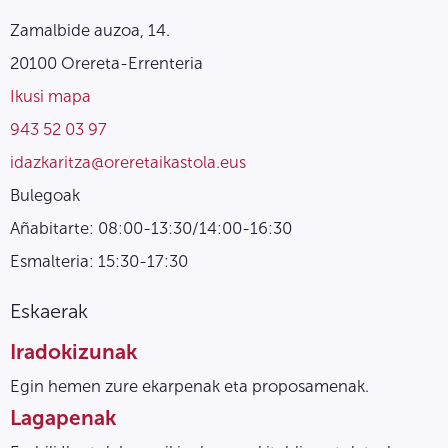
Zamalbide auzoa, 14.
20100 Orereta-Errenteria
Ikusi mapa
943 52 03 97
idazkaritza@oreretaikastola.eus
Bulegoak
Añabitarte: 08:00-13:30/14:00-16:30
Esmalteria: 15:30-17:30
Eskaerak
Iradokizunak
Egin hemen zure ekarpenak eta proposamenak.
Lagapenak