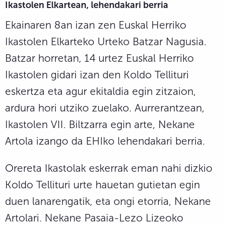
Ikastolen Elkartean, lehendakari berria
Ekainaren 8an izan zen Euskal Herriko
Ikastolen Elkarteko Urteko Batzar Nagusia.
Batzar horretan, 14 urtez Euskal Herriko
Ikastolen gidari izan den Koldo Tellituri
eskertza eta agur ekitaldia egin zitzaion,
ardura hori utziko zuelako. Aurrerantzean,
Ikastolen VII. Biltzarra egin arte, Nekane
Artola izango da EHIko lehendakari berria.
Orereta Ikastolak eskerrak eman nahi dizkio
Koldo Tellituri urte hauetan gutietan egin
duen lanarengatik, eta ongi etorria, Nekane
Artolari. Nekane Pasaia-Lezo Lizeoko