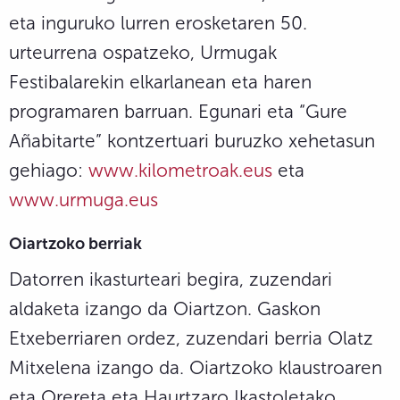
eta inguruko lurren erosketaren 50.
urteurrena ospatzeko, Urmugak
Festibalarekin elkarlanean eta haren
programaren barruan. Egunari eta “Gure
Añabitarte” kontzertuari buruzko xehetasun
gehiago:
www.kilometroak.eus
eta
www.urmuga.eus
Oiartzoko berriak
Datorren ikasturteari begira, zuzendari
aldaketa izango da Oiartzon. Gaskon
Etxeberriaren ordez, zuzendari berria Olatz
Mitxelena izango da. Oiartzoko klaustroaren
eta Orereta eta Haurtzaro Ikastoletako