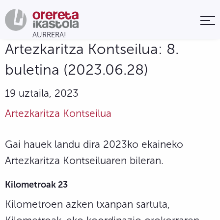
Artezkaritza Kontseilua: 8.
buletina (2023.06.28)
19 uztaila, 2023
Artezkaritza Kontseilua
Gai hauek landu dira 2023ko ekaineko
Artezkaritza Kontseiluaren bileran.
Kilometroak 23
Kilometroen azken txanpan sartuta,