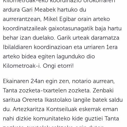
Kilometroak-eko koordinazio orokorraren
ardura Gari Meabek hartuko du
aurrerantzean, Mikel Egibar orain arteko
koordinatzaileak gaixotasunagatik baja hartu
behar izan duelako. Garik urteak daramatza
Ibilaldiaren koordinazioan eta urriaren 1era
arteko bidea egiten lagunduko dio
Kilometroak-i. Ongi etorri!
Ekainaren 24an egin zen, notario aurrean,
Tanta zozketa-txartelen zozketa. Zenbaki
saritua Orereta Ikastolako langile batek saldu
du. Artezkaritza Kontseiluak eskerrak eman
nahi dizkie komunitateko kide guztiei Tanta