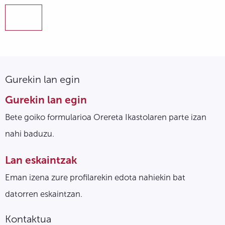
Gurekin lan egin
Gurekin lan egin
Bete goiko formularioa Orereta Ikastolaren parte izan
nahi baduzu.
Lan eskaintzak
Eman izena zure profilarekin edota nahiekin bat
datorren eskaintzan.
Kontaktua