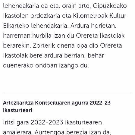
lehendakaria da eta, orain arte, Gipuzkoako
Ikastolen ordezkaria eta Kilometroak Kultur
Elkarteko lehendakaria. Ardura horietan,
harreman hurbila izan du Orereta Ikastolak
berarekin. Zorterik onena opa dio Orereta
Ikastolak bere ardura berrian; behar
duenerako ondoan izango du.
Artezkaritza Kontseiluaren agurra 2022-23
ikasturteari
Iritsi gara 2022-2023 ikasturtearen
amaierara. Aurtengoa berezia izan da,