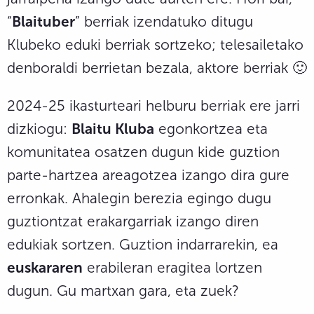
“
Blaituber
” berriak izendatuko ditugu
Klubeko eduki berriak sortzeko; telesailetako
denboraldi berrietan bezala, aktore berriak 🙂
2024-25 ikasturteari helburu berriak ere jarri
dizkiogu:
Blaitu Kluba
egonkortzea eta
komunitatea osatzen dugun kide guztion
parte-hartzea areagotzea izango dira gure
erronkak. Ahalegin berezia egingo dugu
guztiontzat erakargarriak izango diren
edukiak sortzen. Guztion indarrarekin, ea
euskararen
erabileran eragitea lortzen
dugun. Gu martxan gara, eta zuek?