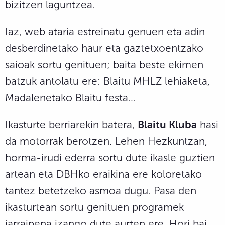
bizitzen laguntzea.
Iaz, web ataria estreinatu genuen eta adin
desberdinetako haur eta gaztetxoentzako
saioak sortu genituen; baita beste ekimen
batzuk antolatu ere: Blaitu MHLZ lehiaketa,
Madalenetako Blaitu festa…
Ikasturte berriarekin batera,
Blaitu Kluba
hasi
da motorrak berotzen. Lehen Hezkuntzan,
horma-irudi ederra sortu dute ikasle guztien
artean eta DBHko eraikina ere koloretako
tantez betetzeko asmoa dugu. Pasa den
ikasturtean sortu genituen programek
jarraipena izango dute aurten ere. Hori bai,