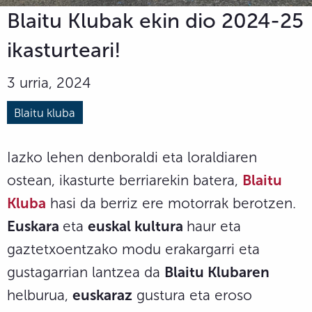
Blaitu Klubak ekin dio 2024-25
ikasturteari!
3 urria, 2024
Blaitu kluba
Iazko lehen denboraldi eta loraldiaren
ostean, ikasturte berriarekin batera,
Blaitu
Kluba
hasi da berriz ere motorrak berotzen.
Euskara
eta
euskal kultura
haur eta
gaztetxoentzako modu erakargarri eta
gustagarrian lantzea da
Blaitu Klubaren
helburua,
euskaraz
gustura eta eroso