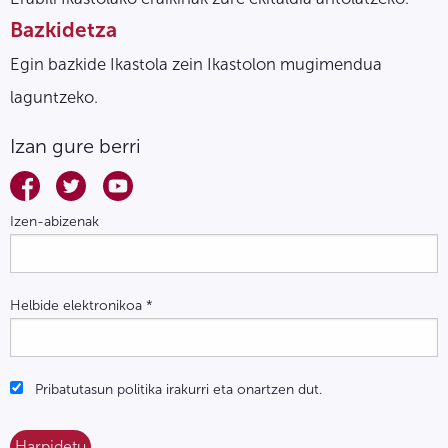
Bazkidetza
Egin bazkide Ikastola zein Ikastolon mugimendua
laguntzeko.
Izan gure berri
Izen-abizenak
Helbide elektronikoa
*
Pribatutasun politika irakurri eta onartzen dut.