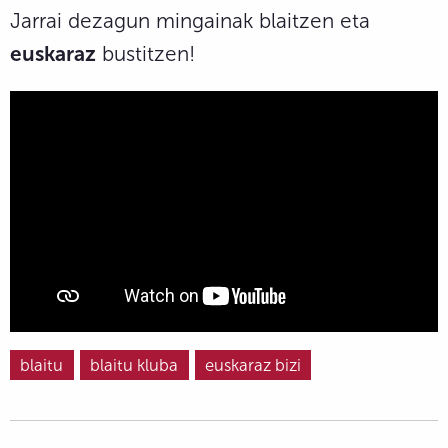
Jarrai dezagun mingainak blaitzen eta
euskaraz
bustitzen!
blaitu
blaitu kluba
euskaraz bizi