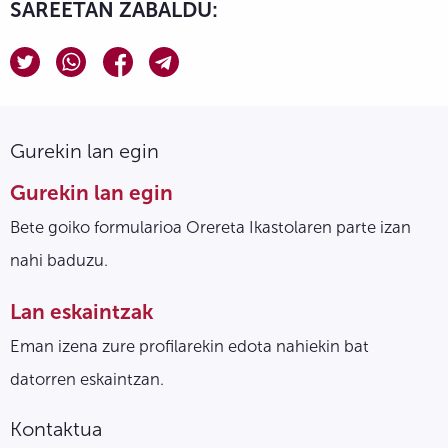
SAREETAN ZABALDU:
Gurekin lan egin
Gurekin lan egin
Bete goiko formularioa Orereta Ikastolaren parte izan
nahi baduzu.
Lan eskaintzak
Eman izena zure profilarekin edota nahiekin bat
datorren eskaintzan.
Kontaktua