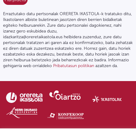
Erraztutako datu pertsonalak ORERETA IKASTOLA-k tratatuko ditu,
Ikastolaren albiste buletinean jasotzen diren berrien bidalketak
egiteko helburuarekin. Zure datu pertsonalei dagokienez, nahi
izanez gero eskubidea duzu,
idazkaritza@oreretaikastola.eus helbidera zuzenduz, zure datu
pertsonalak tratatzen ari garen ala ez konfirmatzeko, baita zehatzak
ez diren datuak zuzentzea eskatzeko ere. Horrez gain, datu horiek
ezabatzeko eska dezakezu, besteak beste, datu horiek jasoak izan
ziren helburua betetzeko jada beharrezkoak ez badira. Informazio
gehigarria web orrialdeko
Pribatutasun politikan
azaltzen da.
Pribatutasun politika | Lege oharra
Postontzi etikoa
IPD