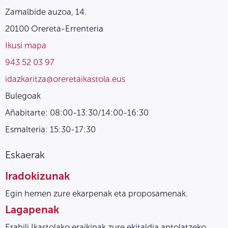
Zamalbide auzoa, 14.
20100 Orereta-Errenteria
Ikusi mapa
943 52 03 97
idazkaritza@oreretaikastola.eus
Bulegoak
Añabitarte: 08:00-13:30/14:00-16:30
Esmalteria: 15:30-17:30
Eskaerak
Iradokizunak
Egin hemen zure ekarpenak eta proposamenak.
Lagapenak
Erabili Ikastolako eraikinak zure ekitaldia antolatzeko.