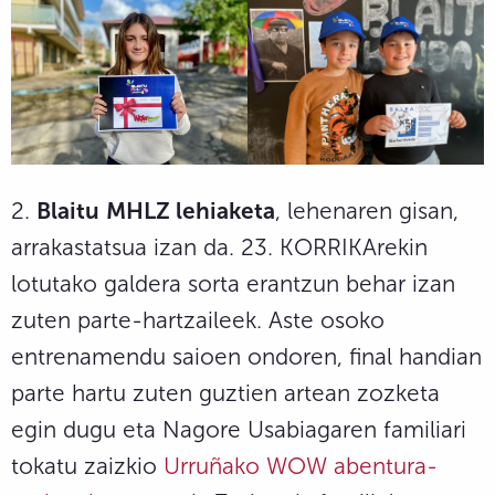
2.
Blaitu
MHLZ lehiaketa
, lehenaren gisan,
arrakastatsua izan da. 23. KORRIKArekin
lotutako galdera sorta erantzun behar izan
zuten parte-hartzaileek. Aste osoko
entrenamendu saioen ondoren, final handian
parte hartu zuten guztien artean zozketa
egin dugu eta Nagore Usabiagaren familiari
tokatu zaizkio
Urruñako WOW abentura-