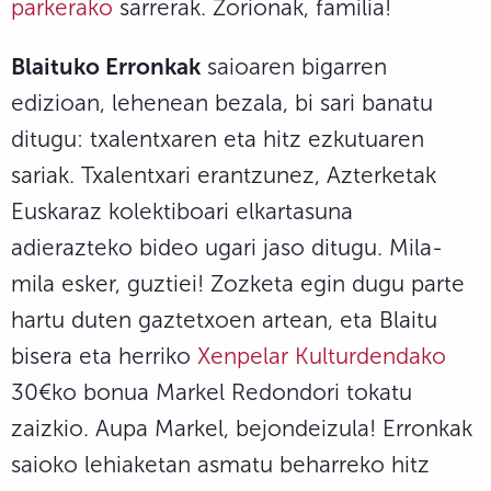
parkerako
sarrerak. Zorionak, familia!
Blaituko Erronkak
saioaren bigarren
edizioan, lehenean bezala, bi sari banatu
ditugu: txalentxaren eta hitz ezkutuaren
sariak. Txalentxari erantzunez, Azterketak
Euskaraz kolektiboari elkartasuna
adierazteko bideo ugari jaso ditugu. Mila-
mila esker, guztiei! Zozketa egin dugu parte
hartu duten gaztetxoen artean, eta Blaitu
bisera eta herriko
Xenpelar Kulturdendako
30€ko bonua Markel Redondori tokatu
zaizkio. Aupa Markel, bejondeizula! Erronkak
saioko lehiaketan asmatu beharreko hitz