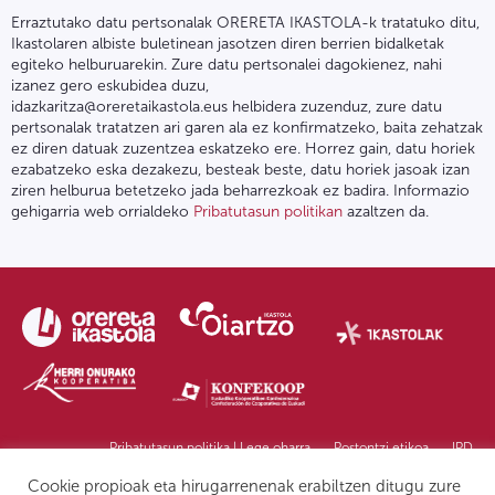
Erraztutako datu pertsonalak ORERETA IKASTOLA-k tratatuko ditu,
Ikastolaren albiste buletinean jasotzen diren berrien bidalketak
egiteko helburuarekin. Zure datu pertsonalei dagokienez, nahi
izanez gero eskubidea duzu,
idazkaritza@oreretaikastola.eus helbidera zuzenduz, zure datu
pertsonalak tratatzen ari garen ala ez konfirmatzeko, baita zehatzak
ez diren datuak zuzentzea eskatzeko ere. Horrez gain, datu horiek
ezabatzeko eska dezakezu, besteak beste, datu horiek jasoak izan
ziren helburua betetzeko jada beharrezkoak ez badira. Informazio
gehigarria web orrialdeko
Pribatutasun politikan
azaltzen da.
Pribatutasun politika | Lege oharra
Postontzi etikoa
IPD
Cookie propioak eta hirugarrenenak erabiltzen ditugu zure