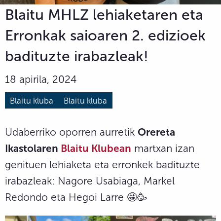
Blaitu MHLZ lehiaketaren eta
Erronkak saioaren 2. edizioek
badituzte irabazleak!
18 apirila, 2024
Blaitu kluba
Blaitu kluba
Udaberriko oporren aurretik
Orereta
Ikastolaren
Blaitu Klubean
martxan izan
genituen lehiaketa eta erronkek badituzte
irabazleak: Nagore Usabiaga, Markel
Redondo eta Hegoi Larre 🤩🥳