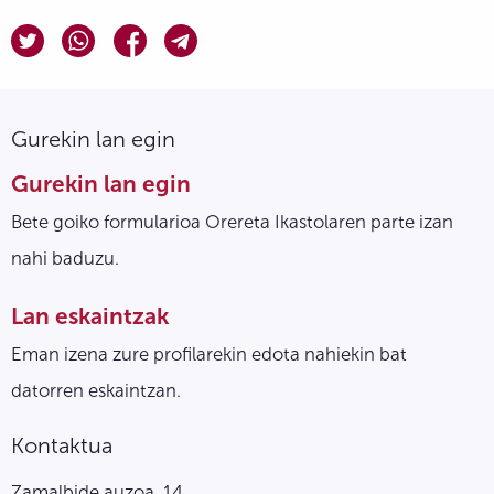
Gurekin lan egin
Gurekin lan egin
Bete goiko formularioa Orereta Ikastolaren parte izan
nahi baduzu.
Lan eskaintzak
Eman izena zure profilarekin edota nahiekin bat
datorren eskaintzan.
Kontaktua
Zamalbide auzoa, 14.