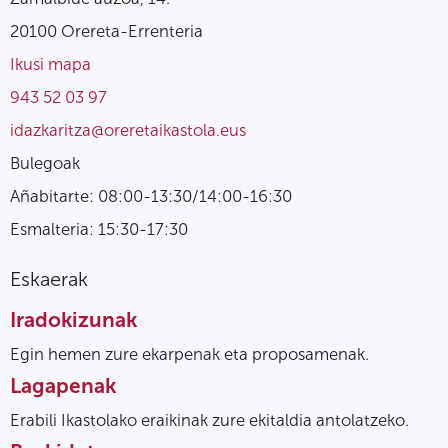
20100 Orereta-Errenteria
Ikusi mapa
943 52 03 97
idazkaritza@oreretaikastola.eus
Bulegoak
Añabitarte: 08:00-13:30/14:00-16:30
Esmalteria: 15:30-17:30
Eskaerak
Iradokizunak
Egin hemen zure ekarpenak eta proposamenak.
Lagapenak
Erabili Ikastolako eraikinak zure ekitaldia antolatzeko.