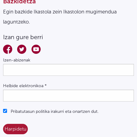
Bazkidetza
Egin bazkide Ikastola zein Ikastolon mugimendua
laguntzeko.
Izan gure berri
Izen-abizenak
Helbide elektronikoa
*
Pribatutasun politika irakurri eta onartzen dut.