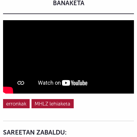
BANAKETA
erronkak
MHLZ lehiaketa
SAREETAN ZABALDU: