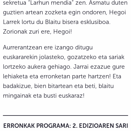
sekretua “Larhun mendia” zen. Asmatu duten
guztien artean zozketa egin ondoren, Hegoi
Larrek lortu du Blaitu bisera esklusiboa.
Zorionak zuri ere, Hegoi!
Aurrerantzean ere izango ditugu
euskararekin jolasteko, gozatzeko eta sariak
lortzeko aukera gehiago. Jarrai ezazue gure
lehiaketa eta erronketan parte hartzen! Eta
badakizue, bien bitartean eta beti, blaitu
mingainak eta busti euskaraz!
ERRONKAK PROGRAMA: 2. EDIZIOAREN SARI