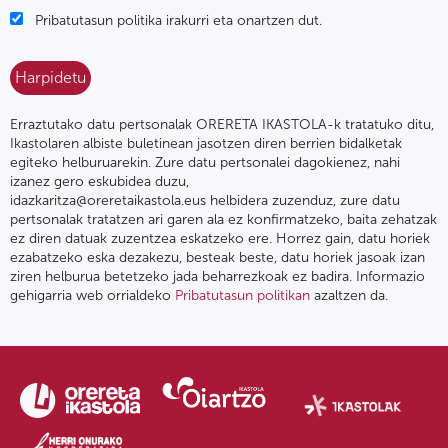
Pribatutasun politika irakurri eta onartzen dut.
Erraztutako datu pertsonalak ORERETA IKASTOLA-k tratatuko ditu,
Ikastolaren albiste buletinean jasotzen diren berrien bidalketak
egiteko helburuarekin. Zure datu pertsonalei dagokienez, nahi
izanez gero eskubidea duzu,
idazkaritza@oreretaikastola.eus helbidera zuzenduz, zure datu
pertsonalak tratatzen ari garen ala ez konfirmatzeko, baita zehatzak
ez diren datuak zuzentzea eskatzeko ere. Horrez gain, datu horiek
ezabatzeko eska dezakezu, besteak beste, datu horiek jasoak izan
ziren helburua betetzeko jada beharrezkoak ez badira. Informazio
gehigarria web orrialdeko
Pribatutasun politikan
azaltzen da.