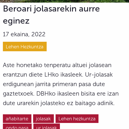
Beroari jolasarekin aurre
eginez
17 ekaina, 2022
Lehen Hezkuntza
Aste honetako tenperatu altuei jolasean
erantzun diete LHko ikasleek. Ur-jolasak
erdigunean jarrita primeran pasa dute
gaztetxoek. DBHko ikasleen bisita ere izan
dute urarekin jolasteko ez baitago adinik.
añabitarte
jolasak
Lehen hezkuntza
ondo pasa
ur jolasak