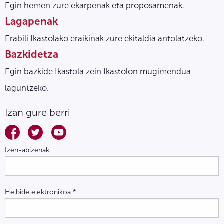
Egin hemen zure ekarpenak eta proposamenak.
Lagapenak
Erabili Ikastolako eraikinak zure ekitaldia antolatzeko.
Bazkidetza
Egin bazkide Ikastola zein Ikastolon mugimendua
laguntzeko.
Izan gure berri
Izen-abizenak
Helbide elektronikoa
*