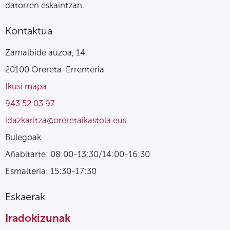
datorren eskaintzan.
Kontaktua
Zamalbide auzoa, 14.
20100 Orereta-Errenteria
Ikusi mapa
943 52 03 97
idazkaritza@oreretaikastola.eus
Bulegoak
Añabitarte: 08:00-13:30/14:00-16:30
Esmalteria: 15:30-17:30
Eskaerak
Iradokizunak