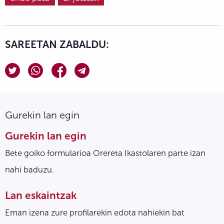
SAREETAN ZABALDU:
Gurekin lan egin
Gurekin lan egin
Bete goiko formularioa Orereta Ikastolaren parte izan
nahi baduzu.
Lan eskaintzak
Eman izena zure profilarekin edota nahiekin bat