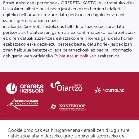
Erraztutako datu pertsonalak ORERETA IKASTOLA-k tratatuko ditu,
Ikastolaren albiste buletinean jasotzen diren berrien bidalketak
egiteko helburuarekin. Zure datu pertsonalei dagokienez, nahi
izanez gero eskubidea duzu,
idazkaritza@oreretaikastola.eus helbidera zuzenduz, zure datu
pertsonalak tratatzen ari garen ala ez konfirmatzeko, baita zehatzak
ez diren datuak zuzentzea eskatzeko ere. Horrez gain, datu horiek
ezabatzeko eska dezakezu, besteak beste, datu horiek jasoak izan
ziren helburua betetzeko jada beharrezkoak ez badira. Informazio
gehigarria web orrialdeko
Pribatutasun politikan
azaltzen da.
Pribatutasun politika | Lege oharra
Postontzi etikoa
IPD
Cookie propioak eta hirugarrenenak erabiltzen ditugu zure
nabigazioa ahalbidetzeko, gure zerbitzuak aztertzeko eta