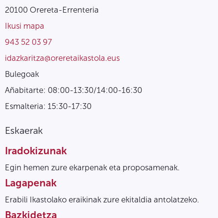
20100 Orereta-Errenteria
Ikusi mapa
943 52 03 97
idazkaritza@oreretaikastola.eus
Bulegoak
Añabitarte: 08:00-13:30/14:00-16:30
Esmalteria: 15:30-17:30
Eskaerak
Iradokizunak
Egin hemen zure ekarpenak eta proposamenak.
Lagapenak
Erabili Ikastolako eraikinak zure ekitaldia antolatzeko.
Bazkidetza