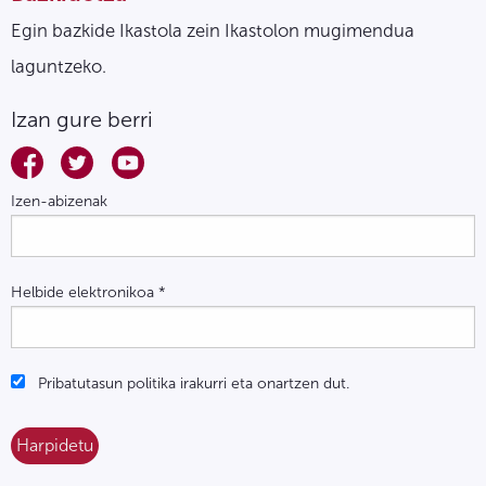
Egin bazkide Ikastola zein Ikastolon mugimendua
laguntzeko.
Izan gure berri
Izen-abizenak
Helbide elektronikoa
*
Pribatutasun politika irakurri eta onartzen dut.