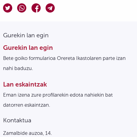
Gurekin lan egin
Gurekin lan egin
Bete goiko formularioa Orereta Ikastolaren parte izan
nahi baduzu.
Lan eskaintzak
Eman izena zure profilarekin edota nahiekin bat
datorren eskaintzan.
Kontaktua
Zamalbide auzoa, 14.