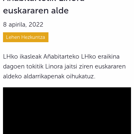
euskararen alde
8 apirila, 2022
Lehen Hezkuntza
LHko ikasleak Añabitarteko LHko eraikina
dagoen tokitik Linora jaitsi ziren euskararen
aldeko aldarrikapenak oihukatuz.