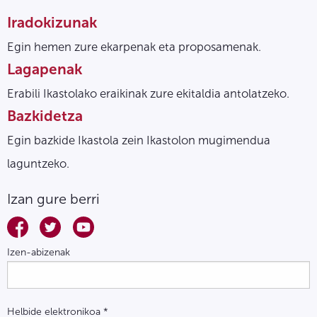
Iradokizunak
Egin hemen zure ekarpenak eta proposamenak.
Lagapenak
Erabili Ikastolako eraikinak zure ekitaldia antolatzeko.
Bazkidetza
Egin bazkide Ikastola zein Ikastolon mugimendua
laguntzeko.
Izan gure berri
Izen-abizenak
Helbide elektronikoa
*