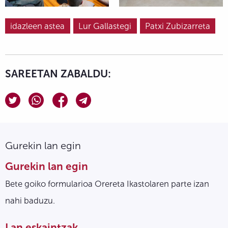
idazleen astea
Lur Gallastegi
Patxi Zubizarreta
SAREETAN ZABALDU:
Gurekin lan egin
Gurekin lan egin
Bete goiko formularioa Orereta Ikastolaren parte izan
nahi baduzu.
Lan eskaintzak