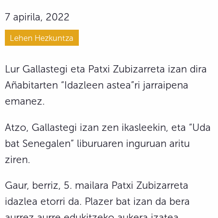
7 apirila, 2022
Lehen Hezkuntza
Lur Gallastegi eta Patxi Zubizarreta izan dira
Añabitarten “Idazleen astea”ri jarraipena
emanez.
Atzo, Gallastegi izan zen ikasleekin, eta “Uda
bat Senegalen” liburuaren inguruan aritu
ziren.
Gaur, berriz, 5. mailara Patxi Zubizarreta
idazlea etorri da. Plazer bat izan da bera
aurrez aurre edukitzeko aukera izatea.