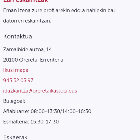
Eman izena zure profilarekin edota nahiekin bat
datorren eskaintzan.
Kontaktua
Zamalbide auzoa, 14.
20100 Orereta-Errenteria
Ikusi mapa
943 52 03 97
idazkaritza@oreretaikastola.eus
Bulegoak
Añabitarte: 08:00-13:30/14:00-16:30
Esmalteria: 15:30-17:30
Eskaerak