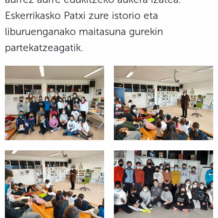
Eskerrikasko Patxi zure istorio eta
liburuenganako maitasuna gurekin
partekatzeagatik.