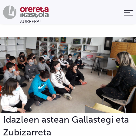
Idazleen astean Gallastegi eta
Zubizarreta