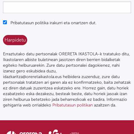
Pribatutasun politika irakurri eta onartzen dut.
Erraztutako datu pertsonalak ORERETA IKASTOLA-k tratatuko ditu,
Ikastolaren albiste buletinean jasotzen diren berrien bidalketak
egiteko helburuarekin. Zure datu pertsonalei dagokienez, nahi
izanez gero eskubidea duzu,
idazkaritza@oreretaikastola.eus helbidera zuzenduz, zure datu
pertsonalak tratatzen ari garen ala ez konfirmatzeko, baita zehatzak
ez diren datuak zuzentzea eskatzeko ere. Horrez gain, datu horiek
ezabatzeko eska dezakezu, besteak beste, datu horiek jasoak izan
ziren helburua betetzeko jada beharrezkoak ez badira. Informazio
gehigarria web orrialdeko
Pribatutasun politikan
azaltzen da.