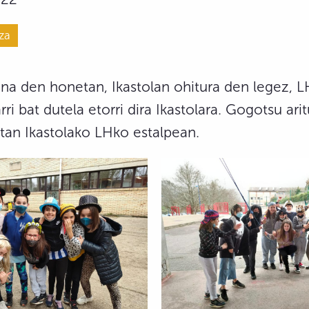
za
na den honetan, Ikastolan ohitura den legez, L
ri bat dutela etorri dira Ikastolara. Gogotsu arit
tan Ikastolako LHko estalpean.