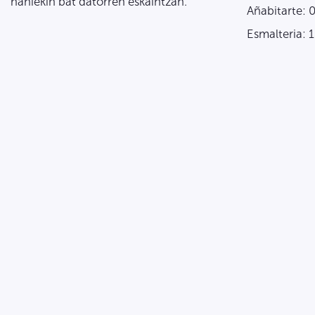
nahiekin bat datorren eskaintzan.
Añabitarte: 
Esmalteria: 