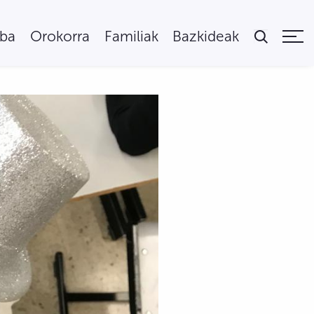
uba
Orokorra
Familiak
Bazkideak