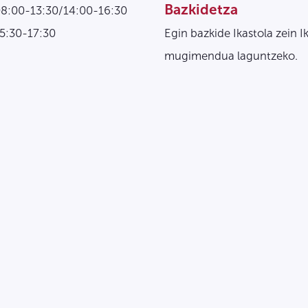
Bazkidetza
08:00-13:30/14:00-16:30
15:30-17:30
Egin bazkide Ikastola zein I
mugimendua laguntzeko.