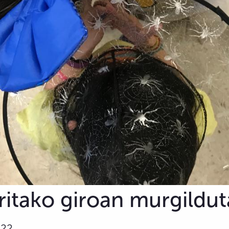
ritako giroan murgildut
022