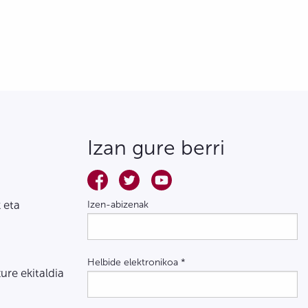
Izan gure berri
 eta
Izen-abizenak
Helbide elektronikoa
*
zure ekitaldia