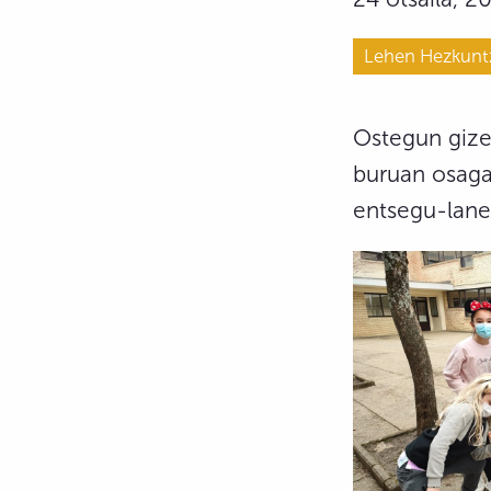
Lehen Hezkunt
Ostegun gize
buruan osagar
entsegu-lane