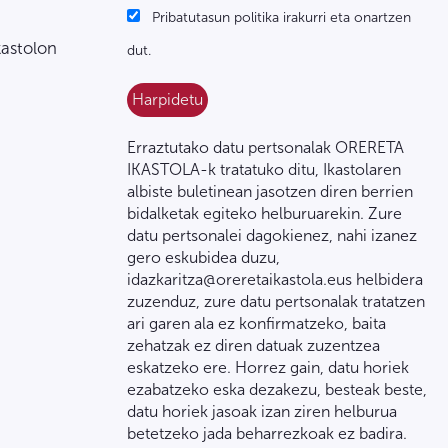
Pribatutasun politika irakurri eta onartzen
kastolon
dut.
Erraztutako datu pertsonalak ORERETA
IKASTOLA-k tratatuko ditu, Ikastolaren
albiste buletinean jasotzen diren berrien
bidalketak egiteko helburuarekin. Zure
datu pertsonalei dagokienez, nahi izanez
gero eskubidea duzu,
idazkaritza@oreretaikastola.eus helbidera
zuzenduz, zure datu pertsonalak tratatzen
ari garen ala ez konfirmatzeko, baita
zehatzak ez diren datuak zuzentzea
eskatzeko ere. Horrez gain, datu horiek
ezabatzeko eska dezakezu, besteak beste,
datu horiek jasoak izan ziren helburua
betetzeko jada beharrezkoak ez badira.