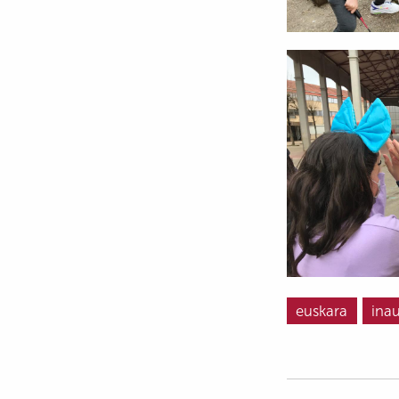
euskara
inau