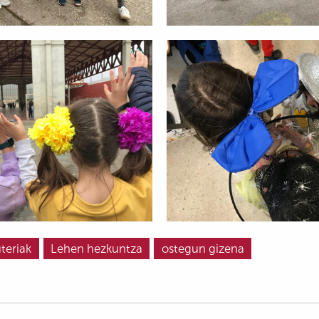
teriak
Lehen hezkuntza
ostegun gizena