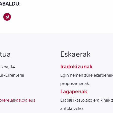
ABALDU:
tua
Eskaerak
Iradokizunak
zoa, 14.
a-Errenteria
Egin hemen zure ekarpenak
proposamenak.
Lagapenak
oreretaikastola.eus
Erabili Ikastolako eraikinak 
antolatzeko.