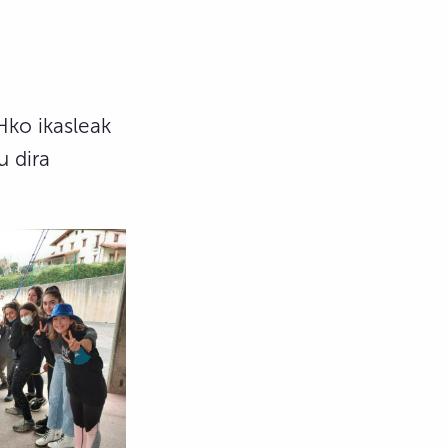
Hko ikasleak
u dira