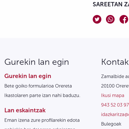
SAREETAN Z
Gurekin lan egin
Kontak
Gurekin lan egin
Zamalbide au
Bete goiko formularioa Orereta
20100 Oreret
Ikastolaren parte izan nahi baduzu.
Ikusi mapa
943 52 03 97
Lan eskaintzak
idazkaritza@
Eman izena zure profilarekin edota
Bulegoak