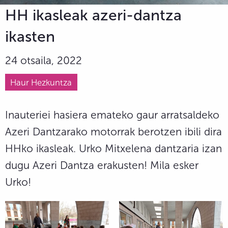
HH ikasleak azeri-dantza
ikasten
24 otsaila, 2022
Haur Hezkuntza
Inauteriei hasiera emateko gaur arratsaldeko
Azeri Dantzarako motorrak berotzen ibili dira
HHko ikasleak. Urko Mitxelena dantzaria izan
dugu Azeri Dantza erakusten! Mila esker
Urko!