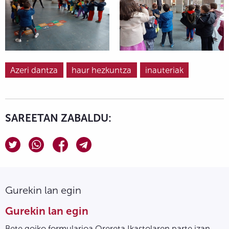
Azeri dantza
haur hezkuntza
inauteriak
SAREETAN ZABALDU:
Gurekin lan egin
Gurekin lan egin
Bete goiko formularioa Orereta Ikastolaren parte izan