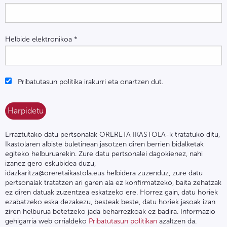
Helbide elektronikoa
*
Pribatutasun politika irakurri eta onartzen dut.
Erraztutako datu pertsonalak ORERETA IKASTOLA-k tratatuko ditu,
Ikastolaren albiste buletinean jasotzen diren berrien bidalketak
egiteko helburuarekin. Zure datu pertsonalei dagokienez, nahi
izanez gero eskubidea duzu,
idazkaritza@oreretaikastola.eus helbidera zuzenduz, zure datu
pertsonalak tratatzen ari garen ala ez konfirmatzeko, baita zehatzak
ez diren datuak zuzentzea eskatzeko ere. Horrez gain, datu horiek
ezabatzeko eska dezakezu, besteak beste, datu horiek jasoak izan
ziren helburua betetzeko jada beharrezkoak ez badira. Informazio
gehigarria web orrialdeko
Pribatutasun politikan
azaltzen da.