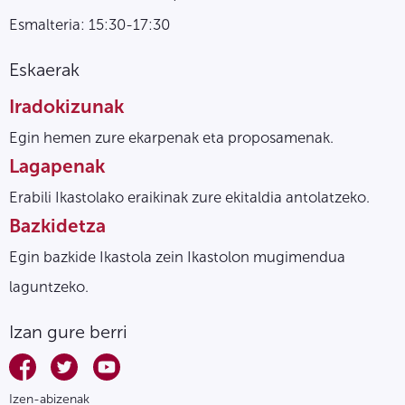
Esmalteria: 15:30-17:30
Eskaerak
Iradokizunak
Egin hemen zure ekarpenak eta proposamenak.
Lagapenak
Erabili Ikastolako eraikinak zure ekitaldia antolatzeko.
Bazkidetza
Egin bazkide Ikastola zein Ikastolon mugimendua
laguntzeko.
Izan gure berri
Izen-abizenak