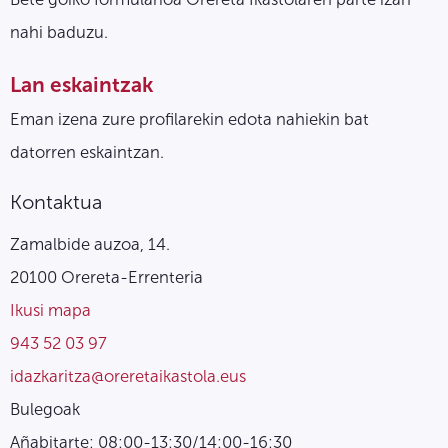
nahi baduzu.
Lan eskaintzak
Eman izena zure profilarekin edota nahiekin bat
datorren eskaintzan.
Kontaktua
Zamalbide auzoa, 14.
20100 Orereta-Errenteria
Ikusi mapa
943 52 03 97
idazkaritza@oreretaikastola.eus
Bulegoak
Añabitarte: 08:00-13:30/14:00-16:30