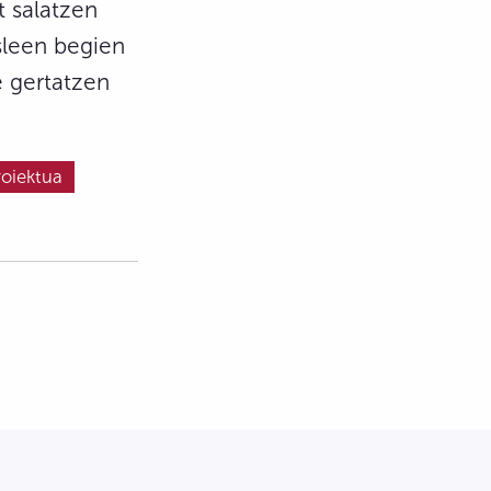
t salatzen
sleen begien
e gertatzen
roiektua