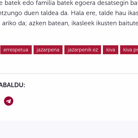
e batek edo familia batek egoera desatsegin ba
tzungo duen taldea da. Hala ere, talde hau ika
 ariko da; azken batean, ikasleek ikusten baitut
errespetua
jazarpena
jazarpenik ez
kiva
kiva p
ABALDU: