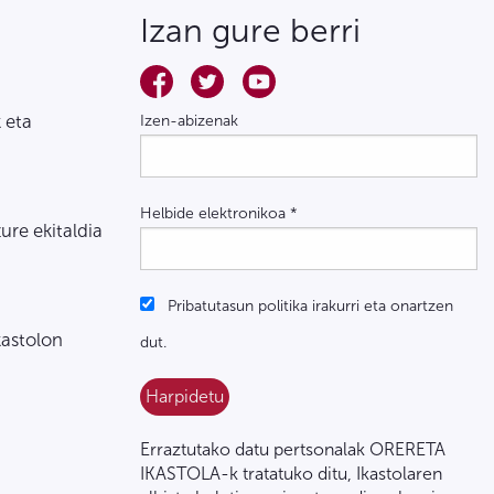
Izan gure berri
 eta
Izen-abizenak
Helbide elektronikoa
*
zure ekitaldia
Pribatutasun politika irakurri eta onartzen
kastolon
dut.
Erraztutako datu pertsonalak ORERETA
IKASTOLA-k tratatuko ditu, Ikastolaren