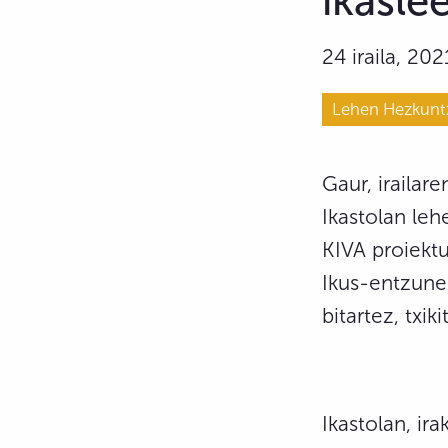
ikasle
24 iraila, 202
Lehen Hezkunt
Gaur, irailar
Ikastolan leh
KIVA proiektu
Ikus-entzunez
bitartez, txik
Ikastolan, ir