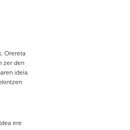
k. Orereta
n zer den
aren ideia.
 ekintzen
ldea ere