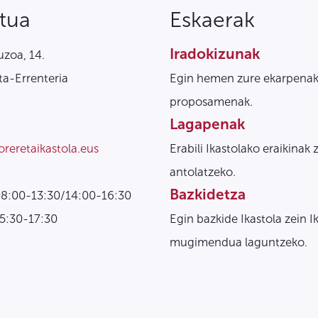
tua
Eskaerak
Iradokizunak
zoa, 14.
a-Errenteria
Egin hemen zure ekarpenak
proposamenak.
Lagapenak
oreretaikastola.eus
Erabili Ikastolako eraikinak 
antolatzeko.
Bazkidetza
08:00-13:30/14:00-16:30
15:30-17:30
Egin bazkide Ikastola zein I
mugimendua laguntzeko.