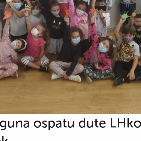
eguna ospatu dute LHk