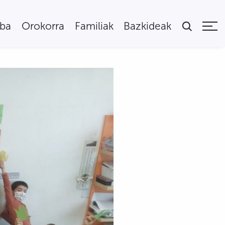
uba
Orokorra
Familiak
Bazkideak