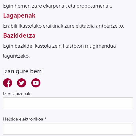
Egin hemen zure ekarpenak eta proposamenak.
Lagapenak
Erabili Ikastolako eraikinak zure ekitaldia antolatzeko.
Bazkidetza
Egin bazkide Ikastola zein Ikastolon mugimendua
laguntzeko.
Izan gure berri
Izen-abizenak
Helbide elektronikoa
*