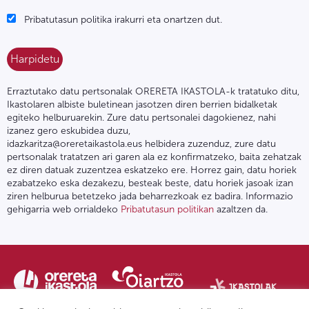
Pribatutasun politika irakurri eta onartzen dut.
Erraztutako datu pertsonalak ORERETA IKASTOLA-k tratatuko ditu,
Ikastolaren albiste buletinean jasotzen diren berrien bidalketak
egiteko helburuarekin. Zure datu pertsonalei dagokienez, nahi
izanez gero eskubidea duzu,
idazkaritza@oreretaikastola.eus helbidera zuzenduz, zure datu
pertsonalak tratatzen ari garen ala ez konfirmatzeko, baita zehatzak
ez diren datuak zuzentzea eskatzeko ere. Horrez gain, datu horiek
ezabatzeko eska dezakezu, besteak beste, datu horiek jasoak izan
ziren helburua betetzeko jada beharrezkoak ez badira. Informazio
gehigarria web orrialdeko
Pribatutasun politikan
azaltzen da.