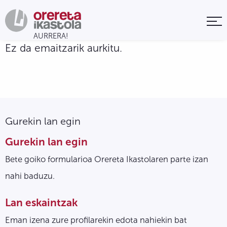
Ez da emaitzarik aurkitu.
Gurekin lan egin
Gurekin lan egin
Bete goiko formularioa Orereta Ikastolaren parte izan
nahi baduzu.
Lan eskaintzak
Eman izena zure profilarekin edota nahiekin bat