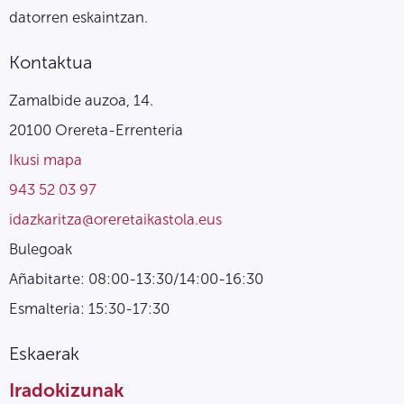
datorren eskaintzan.
Kontaktua
Zamalbide auzoa, 14.
20100 Orereta-Errenteria
Ikusi mapa
943 52 03 97
idazkaritza@oreretaikastola.eus
Bulegoak
Añabitarte: 08:00-13:30/14:00-16:30
Esmalteria: 15:30-17:30
Eskaerak
Iradokizunak